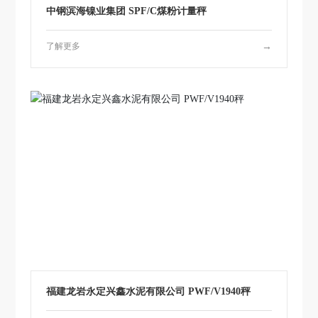
网
中钢滨海镍业集团 SPF/C煤粉计量秤
站-
买
了解更多
→
球
赛
十
大
平
台
福建龙岩永定兴鑫水泥有限公司 PWF/V1940秤