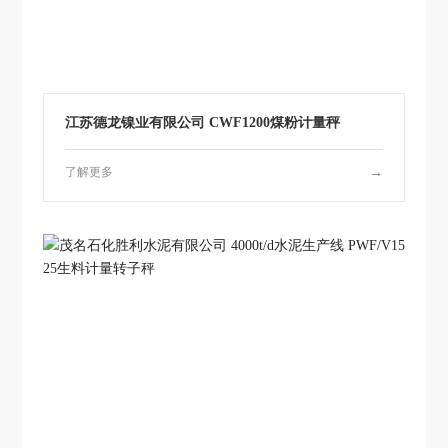
产
品
中
心
江苏德龙镍业有限公司 CWF1200煤粉计量秤
十
大
了解更多
→
买
球
官
方
网
站
党
建
工
作