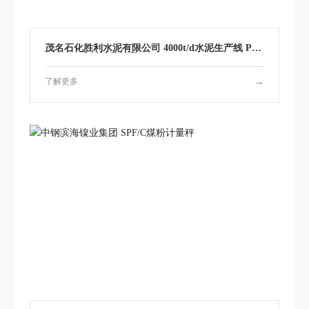
应
用
案
茂名石化胜利水泥有限公司 4000t/d水泥生产线 PW
例
F/V1525生料计量转子秤
了解更多
→
科
技
产
业
大
事
记
十
大
买
球
官
方