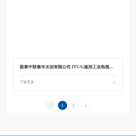
新泰中联泰丰水泥有限公司 ITV/G通用工业电视系
统
了解更多
→
1
<
2
>