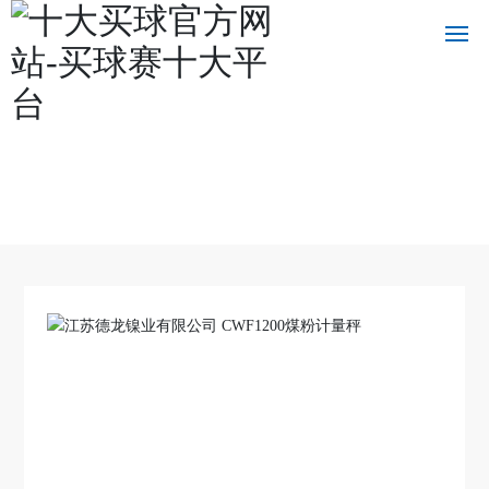
十大买球官方网站
十
大
买
球
官
方
网
站
关
于
我
们