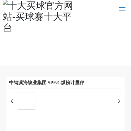
十大买球官方网站
十
大
买
球
官
方
网
中钢滨海镍业集团 SPF/C煤粉计量秤
站
关
于
我
们