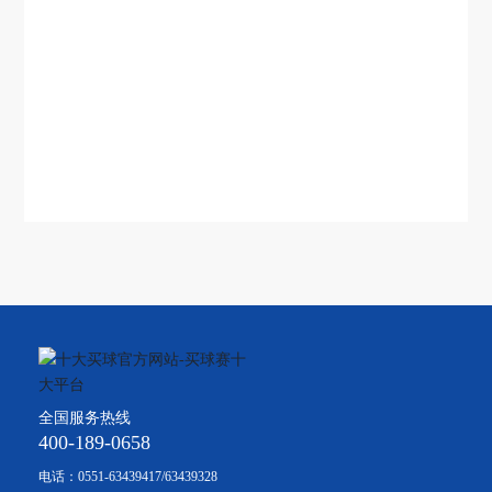
产
品
中
心
十
大
买
球
官
方
网
站
党
建
全国服务热线
工
400-189-0658
作
电话：
0551-63439417
/
63439328