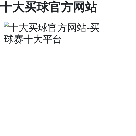
十大买球官方网站