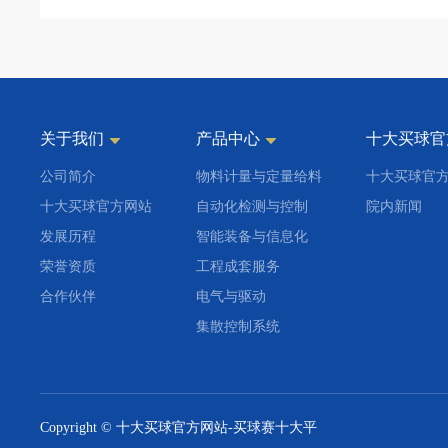
关于我们
产品中心
十大买球官
公司简介
物料计量与定量给料
十大买球官
十大买球官方网站
自动化检测与控制
院内新闻
发展历程
智能装备与信息化
荣誉资质
工程成套服务
合作伙伴
电气与驱动
集散控制系统
Copyright © 十大买球官方网站-买球赛十大平