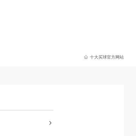
十大买球官方网站