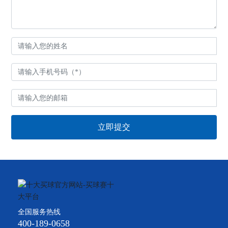
应
用
案
例
科
技
产
业
大
事
立即提交
记
十
大
买
球
官
全国服务热线
方
400-189-0658