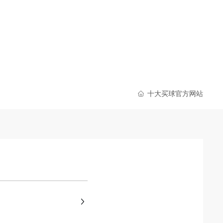
十大买球官方网站