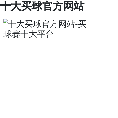
十大买球官方网站