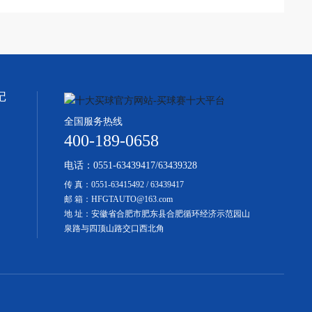
记
全国服务热线
400-189-0658
电话：
0551-63439417
/
63439328
传 真：
0551-63415492
/
63439417
邮 箱：
HFGTAUTO@163.com
地 址：安徽省合肥市肥东县合肥循环经济示范园山
泉路与四顶山路交口西北角