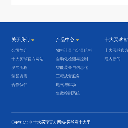
关于我们
产品中心
十大买球官
公司简介
物料计量与定量给料
十大买球官
十大买球官方网站
自动化检测与控制
院内新闻
发展历程
智能装备与信息化
荣誉资质
工程成套服务
合作伙伴
电气与驱动
集散控制系统
Copyright © 十大买球官方网站-买球赛十大平