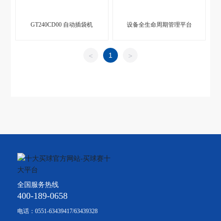
应
用
GT240CD00 自动插袋机
设备全生命周期管理平台
案
例
1
<
>
科
技
产
业
大
事
记
十
大
买
全国服务热线
球
400-189-0658
官
电话：
0551-63439417
/
63439328
方