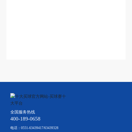
产
品
中
心
十
大
买
球
官
方
网
站
党
建
全国服务热线
工
400-189-0658
作
电话：
0551-63439417
/
63439328