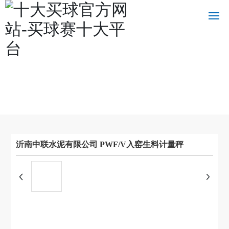
十大买球官方网站
十
大
买
球
官
方
网
沂南中联水泥有限公司 PWF/V入窑生料计量秤
站
关
于
我
们