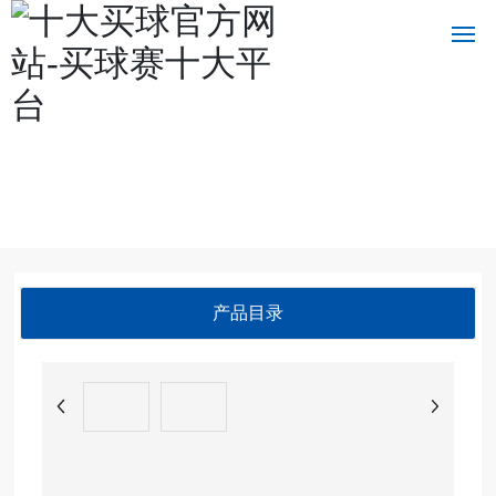
十大买球官方网站
十
大
买
球
官
方
网
产品目录
站
关
于
我
们