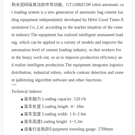
网
和水泥码垛算法软件等功能。GT120RZC00 robot automatic ca
站-
r loading system is a new generation of automatic bag cement loa
买
ding equipment independently developed by Hefei Good Times A
球
utomation Co.,Ltd. according to the market situation of the ceme
赛
十
nt industry.The equipment has realized intelligent unmanned load
大
ing, which can be applied to a variety of models and improve the
平
automation level of cement loading industry, so that workers fro
台
m the heayy work out, so as to improve production efficiency an
d realize intelligent production.The equipment integrates logistics
distribution, industrial robots, vehicle contour detection and ceme
nt palletizing algorithm software and other functions.
技术指标
Technical indexes
▲装车能力 Loading capacity: 120 t/h
▲装车长度 Loading length: 4~ 18m
▲装车宽度 Loading width: 1.6~2.6m
▲装车高度Loading height: 1~3.2m
▲设备行走轨距Equipment traveling gauge: 5700mm