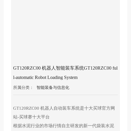
产
品
中
心
十
大
买
球
官
GT120RZC00 机器人智能装车系统GT120RZC00 ful
方
l-automatic Robot Loading System
网
站
所属分类：
智能装备与信息化
党
建
GT120RZC00 机器人自动装车系统是十大买球官方网
工
站-买球赛十大平台
作
根据水泥行业的市场行情自主研发的新一代袋装水泥