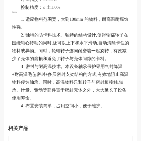
网
控制精度：≤ 土1.0%
站-
系统特点
买
1. 适应物料范围宽，大到100mm 的物料，耐高温耐腐蚀
球
性强。
赛
2. 独特的防卡料技术。独特的结构设计,使得轮辐转子在
十
大
围绕轴心转动的同时,还可以上下和水平滑动,自动清除卡住的
平
物料或异物。同时，轮辐转子连同耐磨墙一起旋转，有效减
台
少了壳体的磨损和避免了转子与壳体间隙的卡料。
3. 密封与耐高温技术。本设备轴承保护采用气封降温
+耐高温毛毡密封+多层密封支架结构的方式,有效地阻止高温
物料侵蚀轴承。同时，高温物料只和转子与密封板接触,轴
承、计量、驱动等部件置于密封壳体之外，大大延长了设备
使用寿命。
4. 布置安装简单，占用空间小，便于维护。
相关产品