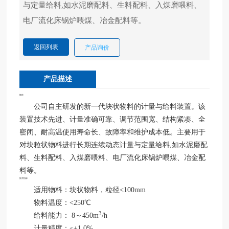
与定量给料,如水泥磨配料、生料配料、入煤磨喂料、
应
用
案
例
返回列表
产品询价
科
产品描述
技
产
概述
业
公司自主研发的新一代块状物料的计量与给料装置。该
大
装置技术先进、计量准确可靠、调节范围宽、结构紧凑、全
事
密闭、耐高温使用寿命长、故障率和维护成本低。主要用于
记
对块粒状物料进行长期连续动态计量与定量给料,如水泥磨配
料、生料配料、入煤磨喂料、电厂流化床锅炉喂煤、冶金配
十
料等。
大
技术指标
买
适用物料：块状物料，粒径<100mm
球
物料温度：<250℃
官
3
给料能力： 8～450m
/h
方
计量精度：≤±1.0%