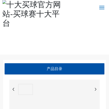
十大买球官方网站
十
大
买
球
官
方
网
产品目录
站
关
于
我
们