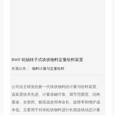
产
品
中
心
十
大
买
球
官
BWF 轮辐转子式块状物料定量给料装置
方
所属分类：
物料计量与定量给料
网
站
公司自主研发的新一代块状物料的计量与给料装置。
党
建
该装置技术先进、计量准确可靠、调节范围宽、结构
工
紧凑、全密闭、耐高温使用寿命长、故障率和维护成
作
本低。主要用于对块粒状物料进行长期连续动态计量