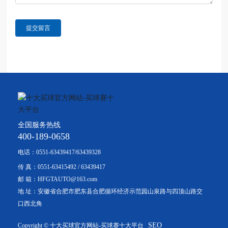
提交留言
全国服务热线
400-189-0658
电话：
0551-63439417
/
63439328
传 真：
0551-63415492
/
63439417
邮 箱：
HFGTAUTO@163.com
地 址：安徽省合肥市肥东县合肥循环经济示范园山泉路与四顶山路交
口西北角
SEO
Copyright © 十大买球官方网站-买球赛十大平台