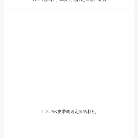
网
站-
买
球
赛
十
大
平
台
TDG/SK皮带调速定量给料机