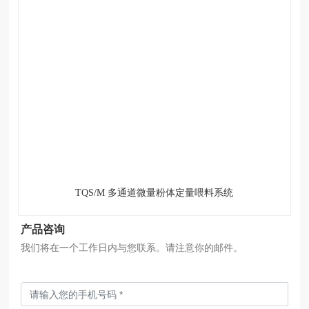
TQS/M 多通道微量粉体定量喂料系统
产品咨询
我们将在一个工作日内与您联系。请注意你的邮件。