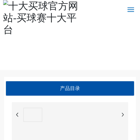
十大买球官方网站
十
大
买
球
官
方
网
产品目录
站
关
于
我
们