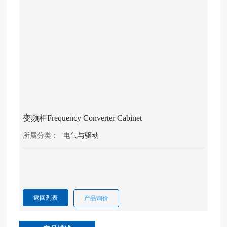
产
品
中
心
十
大
买
球
官
变频柜Frequency Converter Cabinet
方
所属分类：
电气与驱动
网
站
党
建
工
返回列表
产品询价
作