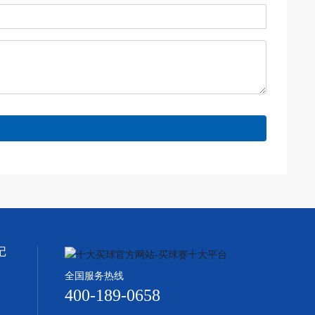
记
全国服务热线
400-189-0658