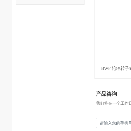
BWF 轮辐转
产品咨询
我们将在一个工作