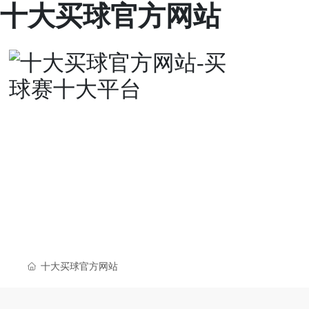
十大买球官方网站
十大买球官方网站