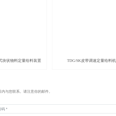
子式块状物料定量给料装置
TDG/SK皮带调速定量给料
日内与您联系。请注意你的邮件。