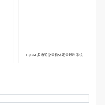
机
TQS/M 多通道微量粉体定量喂料系统