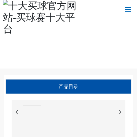
十大买球官方网站
十
大
买
球
官
方
网
产品目录
站
关
于
我
们