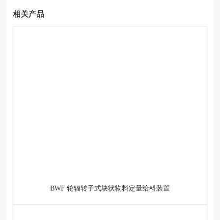
网
站-
相关产品
买
球
赛
十
大
平
台
BWF 轮辐转子式块状物料定量给料装置