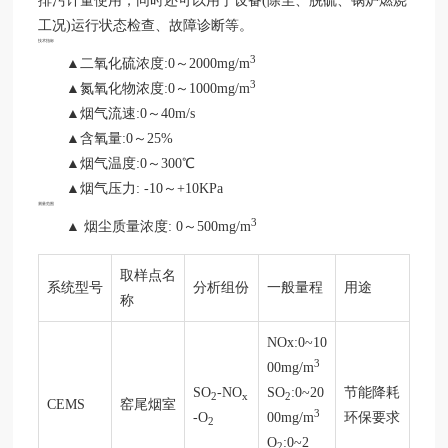
排污计量使用，同时还可以用于设备(除尘、脱硫、锅炉燃烧
网
工况)运行状态检查、故障诊断等。
站-
技术指标
买
3
▲二氧化硫浓度:0～2000mg/m
球
3
▲氮氧化物浓度:0～1000mg/m
赛
▲烟气流速:0～40m/s
十
大
▲含氧量:0～25%
平
▲烟气温度:0～300℃
台
▲烟气压力: -10～+10KPa
测量范围
3
▲ 烟尘质量浓度: 0～500mg/m
取样点名
系统型号
分析组份
一般量程
用途
称
NOx:0~10
3
00mg/m
SO
-NO
SO
:0~20
节能降耗
2
x
2
CEMS
窑尾烟室
3
-O
00mg/m
环保要求
2
O
:0~2
2