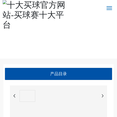
十大买球官方网站
十
大
买
球
官
方
网
产品目录
站
关
于
我
们