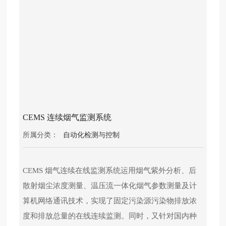
产
品
中
心
十
大
买
球
官
CEMS 连续烟气监测系统
方
所属分类：
自动化检测与控制
网
站
CEMS 烟气连续在线监测系统运用烟气紫外分析、后
党
建
散射烟尘浓度测量、温压流一体化烟气参数测量及计
工
算机网络通讯技术，实现了固定污染源污染物排放浓
作
度和排放总量的在线连续监测。同时，又针对国内种