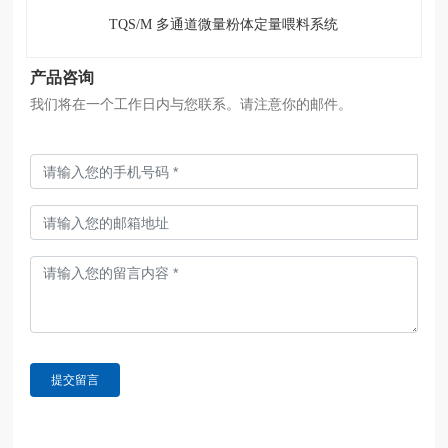
TQS/M 多通道微量粉体定量喂料系统
产品咨询
我们将在一个工作日内与您联系。请注意你的邮件。
提交留言