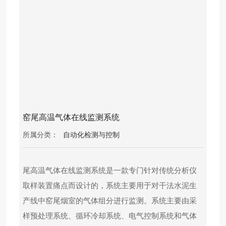
产
品
中
心
十
大
买
球
官
窑尾高温气体在线监测系统
方
所属分类：
自动化检测与控制
网
站
尾高温气体在线监测系统是一款专门针对传统分析仪
党
建
取样装置痛点而设计的，系统主要用于对干法水泥生
工
产线中窑尾烟室的气体组分进行监测。系统主要由采
作
样预处理系统、循环冷却系统、电气控制系统和气体