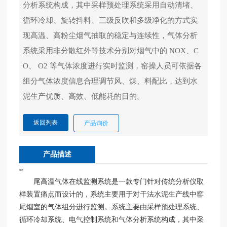
分析系统构成，其中采样预处理系统采用自动清堵、
应
用
循环冷却、旋转抖料、三级反吹和多级净化的方式实
案
现高温、高粉尘烟气抽取的稳定与连续性，气体分析
例
系统采用非分散红外等技术分别对烟气中的 NOX、C
O、 O2 等气体浓度进行实时监测，窑操人员可依据各
科
技
组分气体浓度信息合理调节风、煤、料配比，达到水
产
业
大
返回列表
产品询价
事
记
产品描述
十
概述
大
尾高温气体在线监测系统是一款专门针对传统分析仪取
买
样装置痛点而设计的，系统主要用于对干法水泥生产线中窑
球
官
尾烟室的气体组分进行监测。系统主要由采样预处理系统、
方
循环冷却系统、电气控制系统和气体分析系统构成，其中采