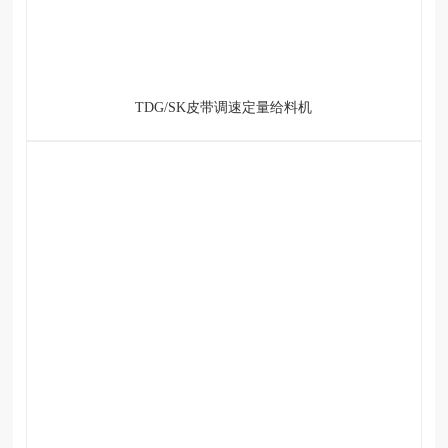
TDG/SK皮带调速定量给料机